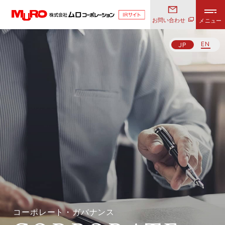
お問い合わせ
EN
JP
EN
JP
HOME
IRニュース
すべて
IRカレンダー
お知らせ
企業情報
IR資料
会社概要
IRライブラリ
財務情報
コーポレート・ガバナンス
適時開示