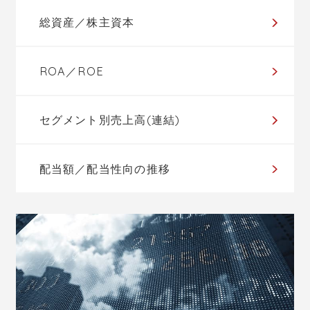
総資産／株主資本
ROA／ROE
セグメント別売上高(連結)
配当額／配当性向の推移