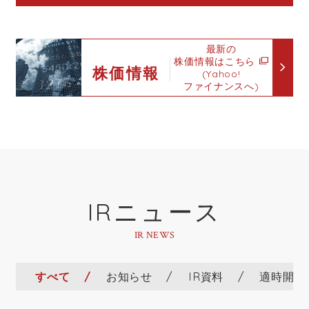
個人情報の取り扱いについて
2026年３月期 有価証券報告書（PDF
最新の
1403KB）
株価情報はこちら
株価情報
(Yahoo!
ファイナンスへ)
関連会社
2026年３月期決算説明資料（PDF
1595KB）
エム・シー・アイ株式会社
いがり産業株式会社
2026年３月期 決算短信（PDF
605KB）
MURO NORTH AMERICA INC
MUROTECH OHIO CORPORATION
IRニュース
2026年３月期 第３四半期決算短信
IR NEWS
（PDF 535KB）
すべて
お知らせ
IR資料
適時開示
2026年３月期第２四半期（中間期）決
算説明資料（PDF 1636KB）