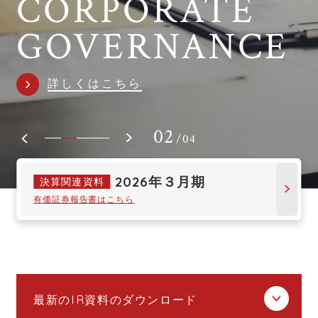
FINANCIAL
CORPORATE
株主・投資家向け情報
企業理念
決算短信
INVESTOR
財務情報
DATA
GOVERNANCE
事業内容
決算説明会の資料
RELATIONS
売上高／売上高伸び率
株式情報
組織図・役員一覧
詳しくはこちら
詳しくはこちら
詳しくはこちら
詳しくはこちら
有価証券報告書
経常利益／経常利益率
株主総会
沿革・歴史
FAQ
株主通信
当期純利益／当期純利益率
02
/
04
株式の状況
コーポレート・ガバナンス
総資産／株主資本
株主優待情報
ESGの取り組み
2026年３月期
お問い合わせ
決算関連資料
ROA／ROE
有価証券報告書はこちら
電子公告
セグメント別売上高(連結)
コーポレートサイト
採用サイト
配当額／配当性向の推移
ディスクロージャーポリシー
最新のIR資料のダウンロード
サイトのご利用について