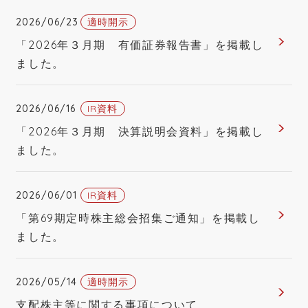
2026/06/23
適時開示
2026年３月期 半期報告書（PDF
「2026年３月期 有価証券報告書」を掲載し
492KB）
ました。
2026年３月期第２四半期（中間期）決
2026/06/16
IR資料
算短信（PDF 550KB）
「2026年３月期 決算説明会資料」を掲載し
ました。
2026年３月期 第１四半期決算短信
（PDF 523KB）
2026/06/01
IR資料
2025年３月期 有価証券報告書（PDF
「第69期定時株主総会招集ご通知」を掲載し
1419KB）
ました。
2025年３月期決算説明資料（PDF
2026/05/14
適時開示
1345KB）
支配株主等に関する事項について