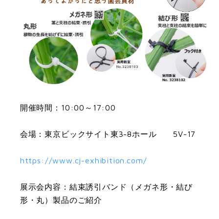
採用サイト
IRサイト
組織図・役員一覧
品質方針
ムロのネットワーク
環境方針
サイトのご利用について
個人情報の取り扱いについて
個人情報保護方針
個人情報の取り扱いについて
関連会社
開催時間：10:00～17:00
ディスクロージャーポリシー
エム・シー・アイ株式会社
財務報告基本方針
会場：東京ビックサイト東3-8ホール 5V-17
いがり産業株式会社
https://www.cj-exhibition.com/
MURO NORTH AMERICA INC
展示会内容：結束誘引バンド（メガネ形・結び
MUROTECH OHIO CORPORATION
形・丸）製品のご紹介