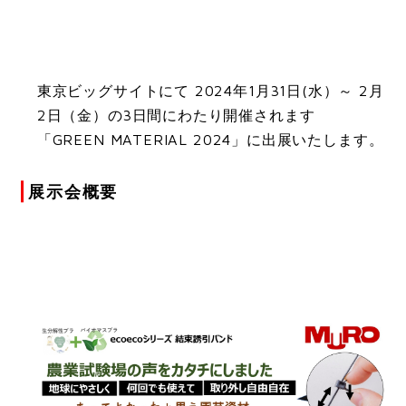
グローバル生産・販売体制
事例紹介
お知らせ
企業情報
設備・システム紹介
実績紹介
トピックス
会社概要
東京ビッグサイトにて 2024年1月31日(水）～ 2月
FAQ
サステイナビリティ
2日（金）の3日間にわたり開催されます
企業理念
総合お問い合わせフォーム
「GREEN MATERIAL 2024」に出展いたします。
製品に関するご相談承ります
社長挨拶
展示会概要
事業内容
テクニカルサポートフォーム
技術的なご相談承ります
当社の特徴
企業パンフレットダウンロード
数字で見るムロ
当社の姿勢
当社の企業パンフレットのダウンロードが可能です
沿革・歴史
当社の姿勢TOP