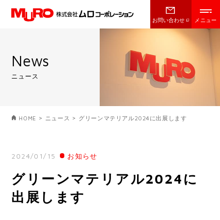
お問い合わせ
EN
JP
News
ニュース
HOME
ニュース
HOME
ニュース
グリーンマテリアル2024に出展します
すべてのお知らせ
製品情報
2024/01/15
お知らせ
お詫びと訂正
製品別
グリーンマテリアル2024に
テクノロジー
認証
業種別
出展します
生産技術・品質管理体制
テクニカルサポート
表彰
生産技術別